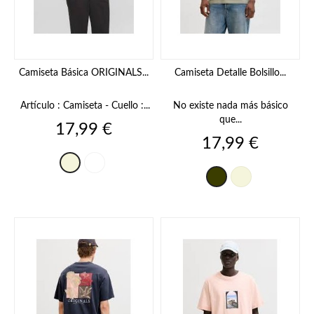
Camiseta Básica ORIGINALS...
Camiseta Detalle Bolsillo...
Artículo : Camiseta - Cuello :...
No existe nada más básico
que...
Precio
17,99 €
Precio
17,99 €
Blanco
Beige
Beige
khaki