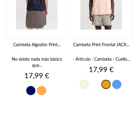
Camiseta Algodón Print...
Camiseta Print Frontal JACK...
No existe nada más básico
- Artículo : Camiseta - Cuello...
que...
Precio
17,99 €
Precio
17,99 €
Beige
Blanco
Azul
Naranja
CURRY
azul
marino