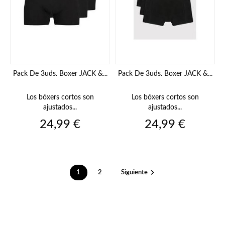
Pack De 3uds. Boxer JACK &...
Pack De 3uds. Boxer JACK &...
Los bóxers cortos son
Los bóxers cortos son
ajustados...
ajustados...
Precio
Precio
24,99 €
24,99 €

1
2
Siguiente