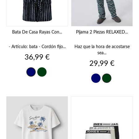
Bata De Casa Rayas Con...
Pijama 2 Piezas RELAXED...
- Artículo: bata - Cordón fijo...
Haz que la hora de acostarse
sea...
Precio
36,99 €
Precio
29,99 €
verde
azul
botella
azul
marino
verde
marino
botella