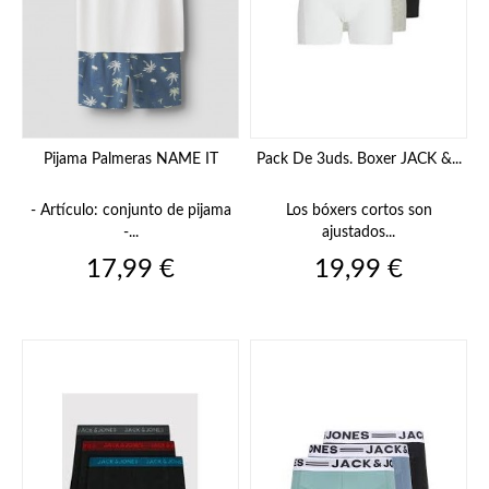
Pijama Palmeras NAME IT
Pack De 3uds. Boxer JACK &...
- Artículo: conjunto de pijama
Los bóxers cortos son
-...
ajustados...
Precio
Precio
17,99 €
19,99 €