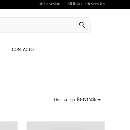
Iniciar sesión
Mi lista de deseos (
0
)
CONTACTO

Relevancia
Ordenar por: