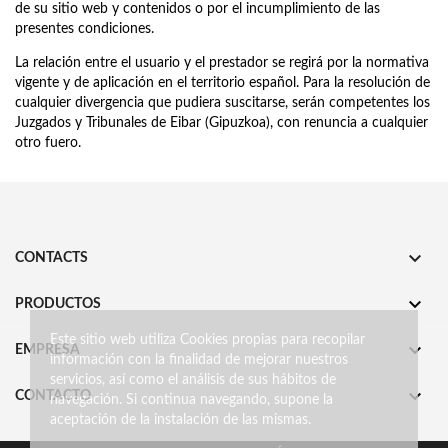
de su sitio web y contenidos o por el incumplimiento de las
presentes condiciones.
La relación entre el usuario y el prestador se regirá por la normativa
vigente y de aplicación en el territorio español. Para la resolución de
cualquier divergencia que pudiera suscitarse, serán competentes los
Juzgados y Tribunales de Eibar (Gipuzkoa), con renuncia a cualquier
otro fuero.

CONTACTS

PRODUCTOS
Este sitio web utiliza Cookies propias para recopilar

EMPRESA
información con la finalidad de mejorar nuestros
servicios, así como el análisis de sus hábitos de

CONTACTO
navegación. Si continua navegando, supone la
aceptación de la instalación de las mismas.