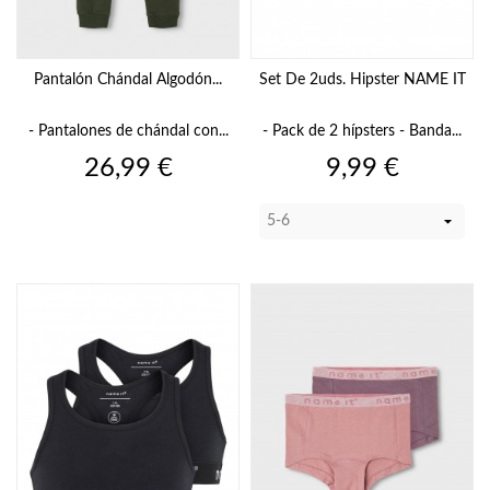
Pantalón Chándal Algodón...
Set De 2uds. Hipster NAME IT
- Pantalones de chándal con...
- Pack de 2 hípsters - Banda...
Precio
Precio
26,99 €
9,99 €