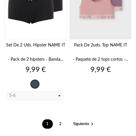
Set De 2 Uds. Hipster NAME IT
Pack De 2uds. Top NAME IT
- Pack de 2 hípsters - Banda...
- Paquete de 2 tops cortos -...
Precio
Precio
9,99 €
9,99 €
Negro

1
2
Siguiente