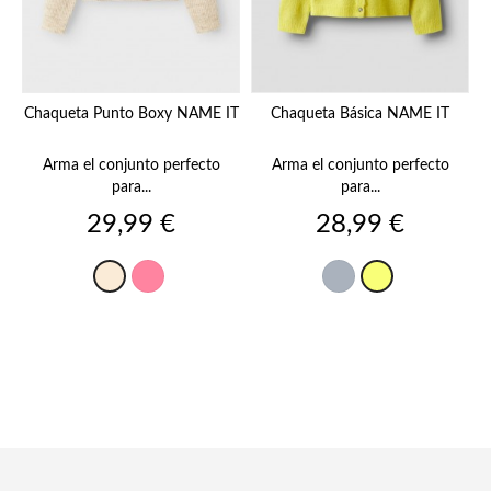
Chaqueta Punto Boxy NAME IT
Chaqueta Básica NAME IT
Arma el conjunto perfecto
Arma el conjunto perfecto
para...
para...
Precio
Precio
29,99 €
28,99 €
Rosa
Gris
Blanco
Lima
oscuro
roto